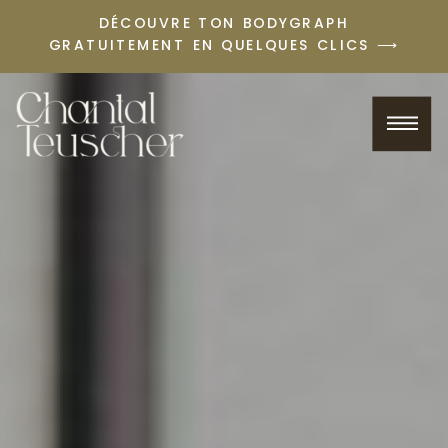
DÉCOUVRE TON BODYGRAPH
GRATUITEMENT EN QUELQUES CLICS ⟶